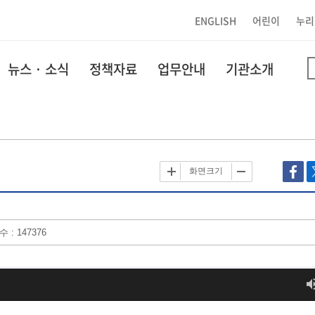
ENGLISH
어린이
누리
뉴스 · 소식
정책자료
업무안내
기관소개
화면크기
 : 147376