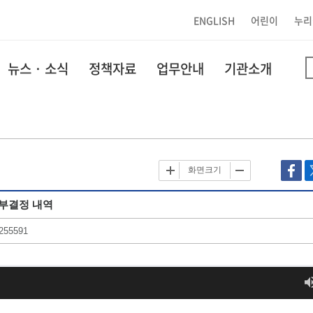
ENGLISH
어린이
누리
뉴스 · 소식
정책자료
업무안내
기관소개
화면크기
교부결정 내역
255591